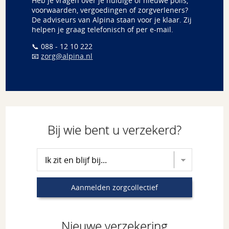
Heb je vragen over je huidige of nieuwe polis,
voorwaarden, vergoedingen of zorgverleners?
De adviseurs van Alpina staan voor je klaar. Zij
helpen je graag telefonisch of per e-mail.
📞 088 - 12 10 222
📧
zorg@alpina.nl
Bij wie bent u verzekerd?
Kies collectief voor aanmelden zorgcollectief
Aanmelden zorgcollectief
Nieuwe verzekering